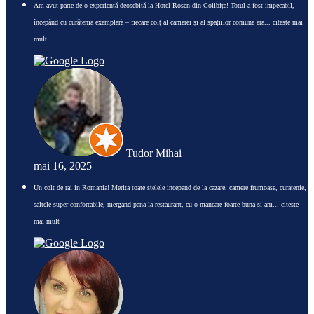
Am avut parte de o experiență deosebită la Hotel Rosen din Colibița! Totul a fost impecabil,
începând cu curățenia exemplară – fiecare colț al camerei și al spațiilor comune era
... citeste mai
mult
Tudor Mihai
mai 16, 2025
Un colt de rai in Romania! Merita toate stelele incepand de la cazare, camere frumoase, curatenie,
saltele super confortabile, mergand pana la restaurant, cu o mancare foarte buna si am
... citeste
mai mult