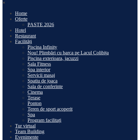
×
Home
Oferte
PASTE 2026
Hotel
Restaurant
Facilități
Piscina Infinity
Nou! Plimbări cu barca pe Lacul Colibița
Piscina exterioara, jacuzzi
Sala Fitness
Spa interior
Servicii masaj
Spatiu de joaca
Sala de conferinte
Cinema
Terase
Ponton
Teren de sport acoperit
Spa
Program facilitați
Tur virtual
Team Building
Evenimente