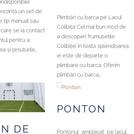
ndisponibile
rezintă un set de
Plimbări cu barca pe Lacul
 tip manual sau
Colibița Cel mai bun mod de
n care se ia contact
a descoperi frumusetile
tul pentru a
Colibiței în toată splendoarea
ea și țesuturile…
ei este de departe o
plimbare cu barca. Oferim
plimbări cu barca…
PONTON
EN DE
Pontonul amplasat pe lacul