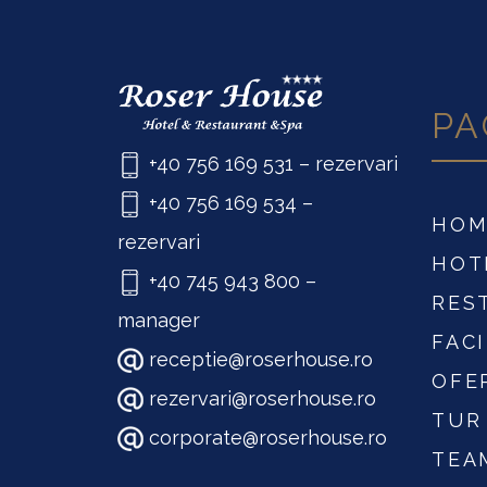
PA
+40 756 169 531
– rezervari
+40 756 169 534
–
HOM
rezervari
HOT
+40 745 943 800
–
RES
manager
FACI
receptie@roserhouse.ro
OFE
rezervari@roserhouse.ro
TUR
corporate@roserhouse.ro
TEA