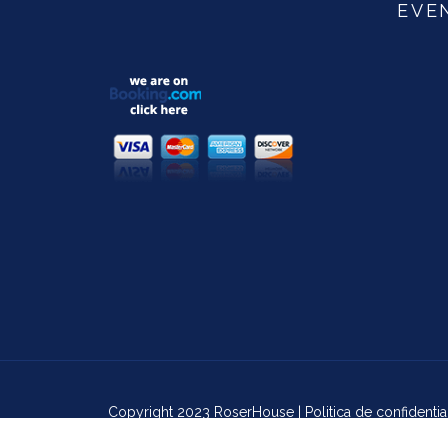
EVE
Copyright 2023 RoserHouse |
Politica de confidential
Regulament de ordine interioara
|
ANPC