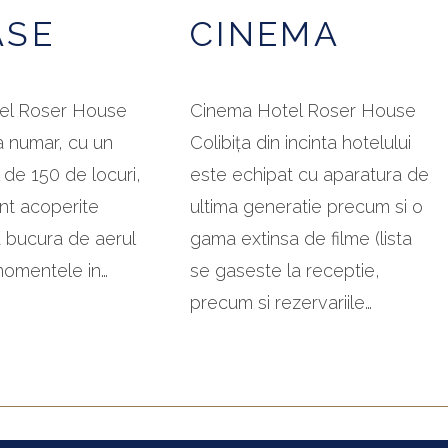
ASE
CINEMA
el Roser House
Cinema Hotel Roser House
la numar, cu un
Colibița din incinta hotelului
 de 150 de locuri,
este echipat cu aparatura de
nt acoperite
ultima generatie precum si o
 bucura de aerul
gama extinsa de filme (lista
 momentele in…
se gaseste la receptie,
precum si rezervariile…