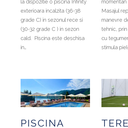
la dispozitie o piscina Infinity
momentan i
exterioara incalzita (36-38
Masajul rep
grade C) in sezonul rece si
manevre de
(30-32 grade C ) in sezon
tehnic, pri
cald. Piscina este deschisa
cu tegumen
in…
stimula piel
PISCINA
TER