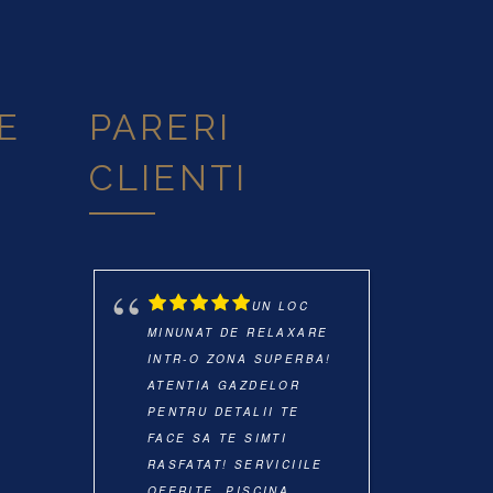
E
PARERI
CLIENTI
UN LOC
MINUNAT DE RELAXARE
CU DRA
INTR-O ZONA SUPERBA!
LOCAȚI
ATENTIA GAZDELOR
EXCELE
PENTRU DETALII TE
FOARTE
FACE SA TE SIMTI
MÂNCAR
RASFATAT! SERVICIILE
GUSTOA
OFERITE, PISCINA,
❤️