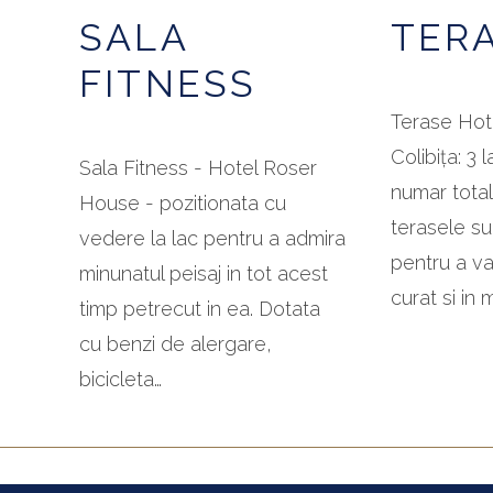
SALA
TER
FITNESS
Terase Hot
Colibița: 3 
Sala Fitness - Hotel Roser
numar total
House - pozitionata cu
terasele su
vedere la lac pentru a admira
pentru a va
minunatul peisaj in tot acest
curat si in
timp petrecut in ea. Dotata
cu benzi de alergare,
bicicleta…