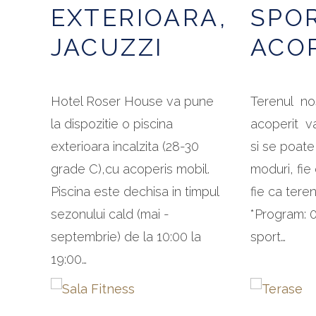
EXTERIOARA,
SPO
JACUZZI
ACO
Hotel Roser House va pune
Terenul no
la dispozitie o piscina
acoperit va
exterioara incalzita (28-30
si se poate 
grade C),cu acoperis mobil.
moduri, fie
Piscina este dechisa in timpul
fie ca teren
sezonului cald (mai -
*Program: 
septembrie) de la 10:00 la
sport…
19:00…