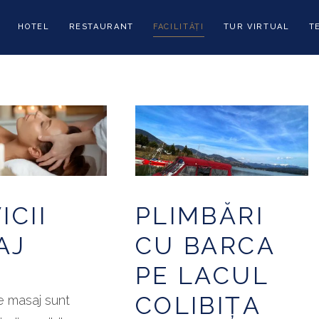
HOTEL
RESTAURANT
FACILITĂȚI
TUR VIRTUAL
T
ICII
PLIMBĂRI
AJ
CU BARCA
PE LACUL
COLIBIȚA
de masaj sunt