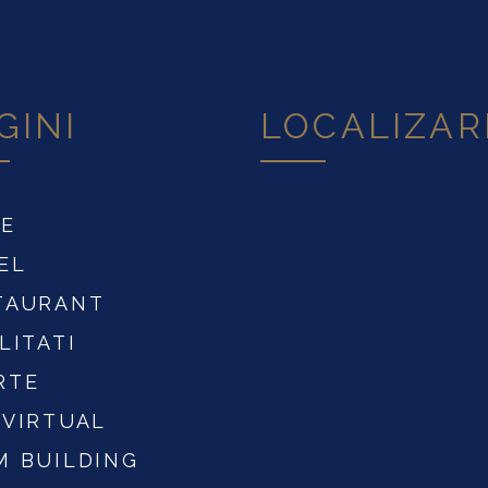
GINI
LOCALIZAR
E
EL
TAURANT
LITATI
RTE
 VIRTUAL
M BUILDING