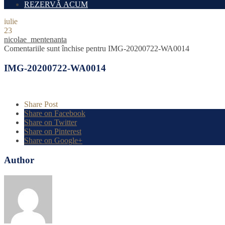
REZERVĂ ACUM
iulie
23
nicolae_mentenanta
Comentariile sunt închise
pentru IMG-20200722-WA0014
IMG-20200722-WA0014
Share Post
Share on Facebook
Share on Twitter
Share on Pinterest
Share on Google+
Author