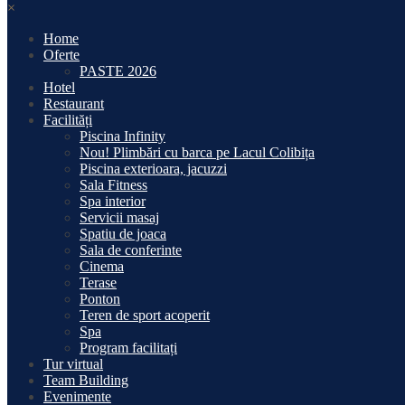
×
Home
Oferte
PASTE 2026
Hotel
Restaurant
Facilități
Piscina Infinity
Nou! Plimbări cu barca pe Lacul Colibița
Piscina exterioara, jacuzzi
Sala Fitness
Spa interior
Servicii masaj
Spatiu de joaca
Sala de conferinte
Cinema
Terase
Ponton
Teren de sport acoperit
Spa
Program facilitați
Tur virtual
Team Building
Evenimente