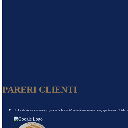
PARERI CLIENTI
Un loc de vis unde muntele și „marea de la munte” se întâlnesc într-un peisaj spectaculos. Hotelul de 