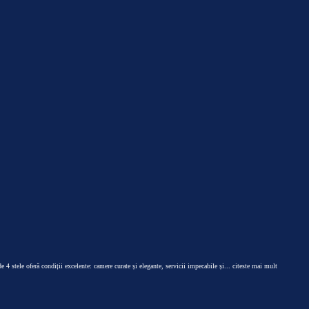
4 stele oferă condiții excelente: camere curate și elegante, servicii impecabile și
... citeste mai mult